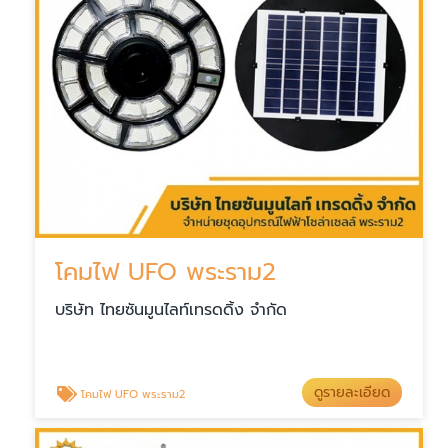
โคมไฟ UFO พระราม2
บริษัท ไทยซันมูนไลท์เทรดดิ้ง จำกัด
ดูรายละเอียด
โคมไฟ UFO พระราม2