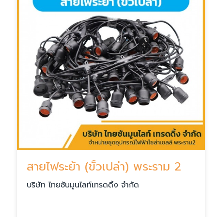
สายไฟระย้า (ขั้วเปล่า) พระราม 2
บริษัท ไทยซันมูนไลท์เทรดดิ้ง จำกัด