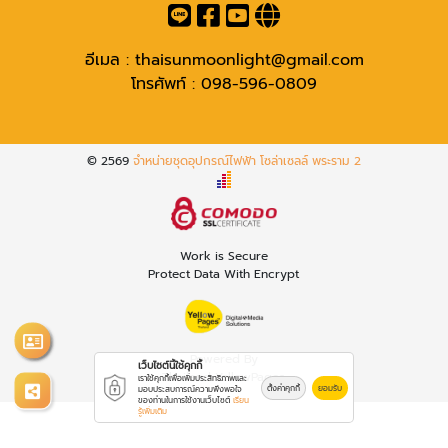
อีเมล :
thaisunmoonlight@gmail.com
โทรศัพท์ :
098-596-0809
© 2569
จำหน่ายชุดอุปกรณ์ไฟฟ้า โซล่าเซลล์ พระราม 2
Work is Secure
Protect Data With Encrypt
Powered By
เว็บไซต์นี้ใช้คุกกี้
Thailand YellowPages
เราใช้คุกกี้เพื่อเพิ่มประสิทธิภาพและ
ตั้งค่าคุกกี้
ยอมรับ
มอบประสบการณ์ความพึงพอใจ
ของท่านในการใช้งานเว็บไซต์
เรียน
รู้เพิ่มเติม